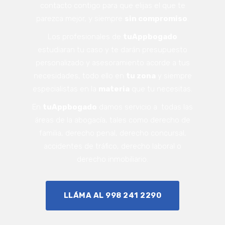
contacto contigo para que elijas el que te
parezca mejor, y siempre
sin compromiso
.
Los profesionales de
tuAppbogado
estudiaran tu caso y te darán presupuesto
personalizado y asesoramiento acorde a tus
necesidades, todo ello en
tu zona
y siempre
especialistas en la
materia
que tu necesitas.
En
tuAppbogado
damos servicio a todas las
áreas de la abogacía, tales como derecho de
familia, derecho penal, derecho concursal,
accidentes de tráfico, derecho laboral o
derecho inmobiliario.
LLÁMA AL 998 241 2290