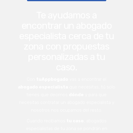
Te ayudamos a
encontrar un abogado
especialista cerca de tu
zona con propuestas
personalizadas a tu
caso.
Con
tuAppbogado
vas a encontrar el
abogado especialista
que necesitas, tú solo
tienes que decirnos
dónde
y para que
necesitas contratar un abogado especialista y
nosotros nos ocupamos del resto.
Cuando recibamos
tu caso
, abogados
especialistas de tu zona se pondrán en