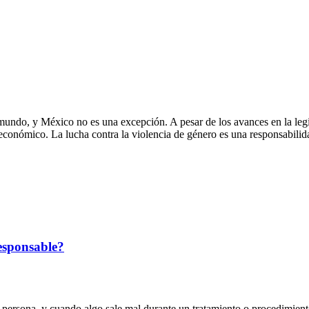
 mundo, y México no es una excepción. A pesar de los avances en la leg
 económico. La lucha contra la violencia de género es una responsabilid
responsable?
 persona, y cuando algo sale mal durante un tratamiento o procedimien