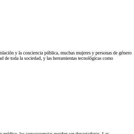
islación y la conciencia pública, muchas mujeres y personas de género
ad de toda la sociedad, y las herramientas tecnológicas como
to médico, las consecuencias pueden ser devastadoras. Las