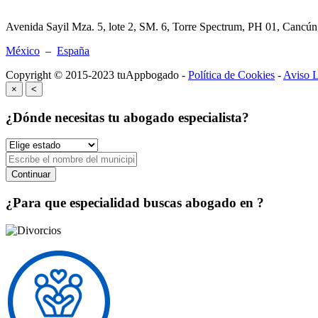
Avenida Sayil Mza. 5, lote 2, SM. 6, Torre Spectrum, PH 01, Cancú
México
–
España
Copyright © 2015-2023 tuAppbogado -
Política de Cookies
-
Aviso L
×
<
¿Dónde necesitas tu abogado especialista?
Continuar
¿Para que especialidad buscas abogado en
?