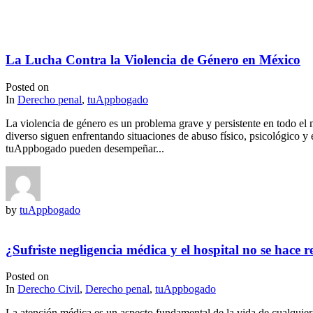
La Lucha Contra la Violencia de Género en México
Posted on
In
Derecho penal
,
tuAppbogado
La violencia de género es un problema grave y persistente en todo el
diverso siguen enfrentando situaciones de abuso físico, psicológico y
tuAppbogado pueden desempeñar...
by
tuAppbogado
¿Sufriste negligencia médica y el hospital no se hace 
Posted on
In
Derecho Civil
,
Derecho penal
,
tuAppbogado
La atención médica es un aspecto fundamental de la vida de cualquier