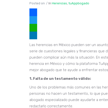
Posted on
In
Herencias
,
tuAppbogado
Facebook
Twitter
WhatsApp
LinkedIn
Las herencias en México pueden ser un asunto 
serie de cuestiones legales y financieras que
pueden complicar aún más la situación. En est
herencia en México y cómo la plataforma TuAp
mejor abogado que te ayude a enfrentar estos
1. Falta de un testamento válido:
Uno de los problemas más comunes en las here
personas no hacen un testamento, lo que puede 
abogado especializado puede ayudarte a entend
redactarlo correctamente.