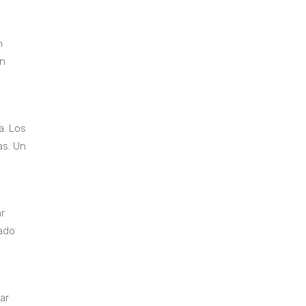
n
en
a. Los
as. Un
r
gado
ar