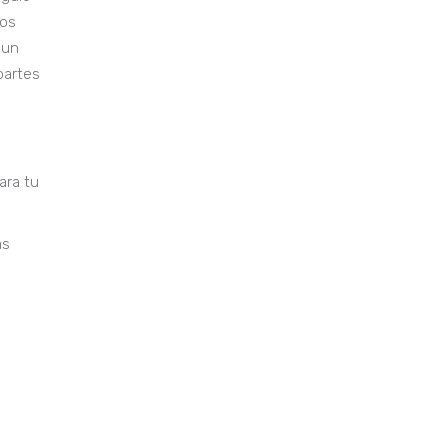
los
 un
partes
ara tu
ás