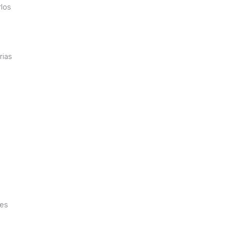
rlos
rias
nes